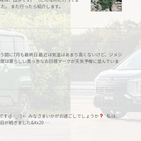
した。 また行ったら紹介します。
いう間に7月も最終日 最近は気温はあまり高くないけど、ジメジ
 今度は夏らしい真っ赤なお日様マークが天気予報に並んでいま
ി -᷅ ·̫ -᷄ )✧︎ みなさまいかがお過ごしでしょうか
私は、
が続きました&#x20 …