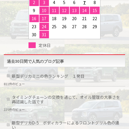
2
3
4
5
6
7
8
9
10
11
12
13
14
15
16
17
18
19
20
21
22
23
24
25
26
27
28
29
30
31
定休日
過去30日間で人気のブログ記事
新型デリカミニの色ランキング １発目
811件のビュー
タイミングチェーンの交換を通じて、オイル管理の大事さを
再認識した話です
225件のビュー
新型デリカD-5 ボディカラーによるフロントグリル色の違
い