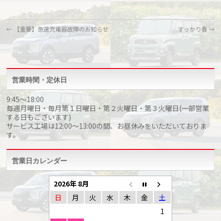
←
【重要】急速充電器故障のお知らせ
すっかり春
→
営業時間・定休日
9:45～18:00
毎週月曜日・毎月第１日曜日・第２火曜日・第３火曜日(一部営業
する日もございます)
サービス工場は12:00～13:00の間、お昼休みをいただいておりま
す。
営業日カレンダー
2026年 8月
日
月
火
水
木
金
土
1