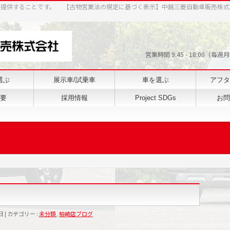
案提供することです。 【古物営業法の規定に基づく表示】中越三菱自動車販売株式
営業時間 9:45 - 18:0
選ぶ
展示車/試乗車
車を選ぶ
アフタ
要
採用情報
Project SDGs
お問
日
カテゴリー :
未分類
,
柏崎店ブログ