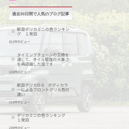
過去30日間で人気のブログ記事
新型デリカミニの色ランキン
グ １発目
813件のビュー
タイミングチェーンの交換を
通じて、オイル管理の大事さ
を再認識した話です
226件のビュー
新型デリカD-5 ボディカラ
ーによるフロントグリル色の
違い
219件のビュー
デリカミニの色ランキング
１発目
209件のビュー