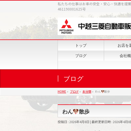
私たちの仕事はお車の安全・安心・快適を提
461190001625号
トップ
お店を
ブログ
会社概
ブログ
HOME
»
ブログ
»
未分類
»
わん
散歩
わん
散歩
投稿日 : 2026年4月8日
最終更新日時 : 2026年4月8