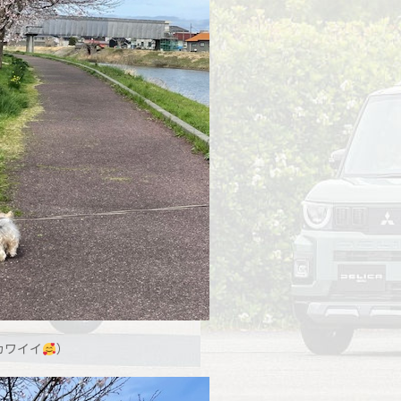
カワイイ
）