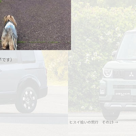
子です）
ヒスイ拾いの荒行 その19
→