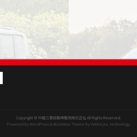
Copyright ©
中越三菱自動車販売株式会社
All Rights Reserved.
Powered by
WordPress
&
BizVektor Theme
by
Vektor,Inc.
technology.