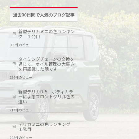
過去30日間で人気のブログ記事
新型デリカミニの色ランキン
グ １発目
808件のビュー
タイミングチェーンの交換を
通じて、オイル管理の大事さ
を再認識した話です
224件のビュー
新型デリカD-5 ボディカラ
ーによるフロントグリル色の
違い
217件のビュー
デリカミニの色ランキング
１発目
206件のビュー