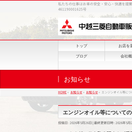
私たちの仕事はお車の安全・安心・快適を提
461190001625号
トップ
お店を
ブログ
会社概
お知らせ
HOME
»
お知らせ
»
お知らせ
»
エンジンオイル等につ
エンジンオイル等についての
投稿日 : 2026年5月26日
最終更新日時 : 2026年5月