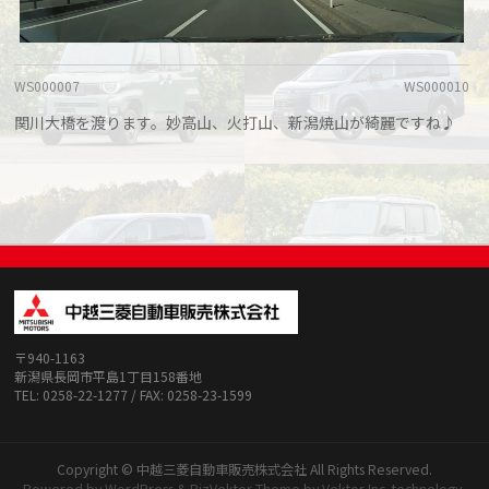
WS000007
WS000010
関川大橋を渡ります。妙高山、火打山、新潟焼山が綺麗ですね♪
〒940-1163
新潟県長岡市平島1丁目158番地
TEL: 0258-22-1277 / FAX: 0258-23-1599
Copyright ©
中越三菱自動車販売株式会社
All Rights Reserved.
Powered by
WordPress
&
BizVektor Theme
by
Vektor,Inc.
technology.