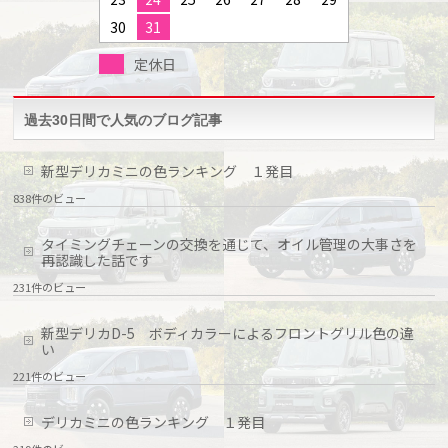
30
31
定休日
過去30日間で人気のブログ記事
新型デリカミニの色ランキング １発目
838件のビュー
タイミングチェーンの交換を通じて、オイル管理の大事さを
再認識した話です
231件のビュー
新型デリカD-5 ボディカラーによるフロントグリル色の違
い
221件のビュー
デリカミニの色ランキング １発目